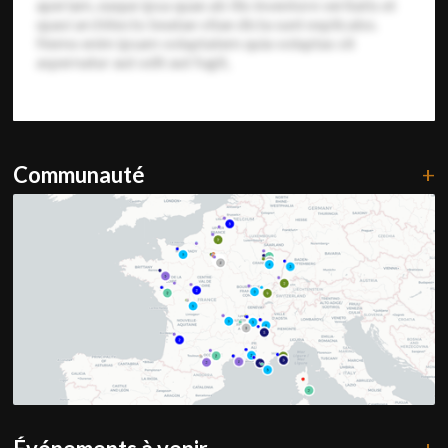
aperiam, eaque ipsa quae ab illo inventore veritatis et
quasi architecto beatae vitae dicta sunt explicabo.
Nemo enim ipsam voluptatem quia voluptas sit
aspernatur aut odit aut fugit,
Communauté
+