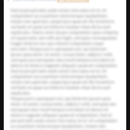
Sed ut perspiciatis unde omnis iste natus error sit
voluptatem accusantium doloremque laudantium,
totam rem aperiam, eaque ipsa quae ab illo inventore
veritatis et quasi architecto beatae vitae dicta sunt
explicabo. Nemo enim ipsam voluptatem quia voluptas
sit aspernatur aut odit aut fugit, sed quia consequuntur
magni dolores eos qui ratione voluptatem sequi
nesciunt. Neque porro quisquam est, qui dolorem
ipsum quia dolor sit amet, consectetur, adipisci velit,
sed quia non numquam eius modi tempora incidunt ut
labore et dolore magnam aliquam quaerat voluptatem.
Sed ut perspiciatis unde omnis iste natus error sit
voluptatem accusantium doloremque laudantium,
totam rem aperiam, eaque ipsa quae ab illo inventore
veritatis et quasi architecto beatae vitae dicta sunt
explicabo.
Neque porro quisquam est, qui dolorem ipsum quia
dolor sit amet, consectetur, adipisci velit, sed quia non
numquam eius modi tempora incidunt ut labore et
dolore magnam aliquam quaerat voluptatem. Sed ut
perspiciatis unde omnis iste natus error sit voluptatem
accusantium doloremque laudantium, totam rem