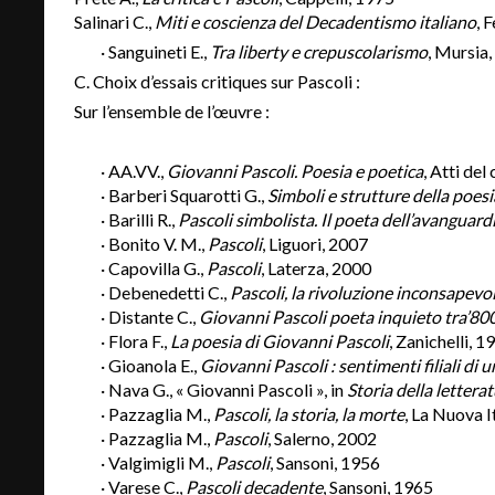
Salinari C.,
Miti e coscienza del Decadentismo italiano
, 
· Sanguineti E.,
Tra liberty e crepuscolarismo
, Mursia
C. Choix d’essais critiques sur Pascoli :
Sur l’ensemble de l’œuvre :
· AA.VV.,
Giovanni Pascoli. Poesia e poetica
, Atti de
· Barberi Squarotti G.,
Simboli e strutture della poesi
· Barilli R.,
Pascoli simbolista. Il poeta dell’avanguard
· Bonito V. M.,
Pascoli
, Liguori, 2007
· Capovilla G.,
Pascoli
, Laterza, 2000
· Debenedetti C.,
Pascoli, la rivoluzione inconsapevo
· Distante C.,
Giovanni Pascoli poeta inquieto tra’800
· Flora F.,
La poesia di Giovanni Pascoli
, Zanichelli, 1
· Gioanola E.,
Giovanni Pascoli : sentimenti filiali di u
· Nava G., « Giovanni Pascoli », in
Storia della letterat
· Pazzaglia M.,
Pascoli, la storia, la morte
, La Nuova I
· Pazzaglia M.,
Pascoli
, Salerno, 2002
· Valgimigli M.,
Pascoli
, Sansoni, 1956
· Varese C.,
Pascoli decadente
, Sansoni, 1965