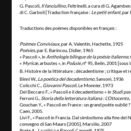
G. Pascoli,
Il fanciullino
, Feltrinelli, a cura di G. Agambe
di C. Garboli [Traduction française :
Le petit enfant
, par
Traductions des poèmes disponibles en français :
Poèmes Conviviaux
, par A. Valentin, Hachette, 1925
Poésies
, par E. Barincou, Didier, 1965
« Pascoli », in
Anthologie bilingue de la poésie italienne
,
«
Myricæ
, arbustes », in
Po&sie
, n° 95, Belin, 2001 [sous 
B. Histoire de la littérature ; décadentisme ; critique et 
Binni W.,
La poetica del decadentismo
, Sansoni, 1936
Colicchi C.,
Giovanni Pascoli
, Le Monnier, 1973
Del Beccaro F., « Pascoli e il decadentismo » in
Studi pas
Ferroni G.,
Storia della letteratura italiana : L’Ottocento
,
Gouchan Y., « Pascoli en France : un grand poète oublié ? 
Caen, 2005.
Livi F., « Pascoli in Francia. Dal simbolismo alla fine del
convegno di San Mauro [2005], Marsilio, 2007
Prete A.,
La critica e Pascoli
, Cappelli, 1975