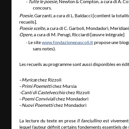
·
Tutte le poesie
, Newton & Compton, a cura di A. Co
concours.
Poesie
, Garzanti, a cura di L. Baldacci [contient la totali
recueils].
Poesie scelte
, a cura di C. Garboli, Mondadori, Meridia
Opere
, a cura di M. Perugi, Ricciardi [œuvre intégrale]
· Le site
www.fondazionepascoli.it
propose une biogra
sans notes).
Les recueils au programme sont aussi disponibles en édit
–
Myricæ
chez Rizzoli
–
Primi Poemetti
chez Mursia
-Canti di Castelvecchio
chez Rizzoli
–
Poemi Conviviali
chez Mondadori
–
Nuovi Poemetti
chez Mondadori
La lecture du texte en prose
Il fanciullino
est vivement 
lequel l’auteur définit certains fondements essentiels de 