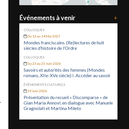
Événements à venir
+
COLLOQUES
Du 13 au 14 Mai 2027
Mondes franciscains. (Re)lectures de huit
siècles d’histoire de l’Ordre
COLLOQUES
Du 23 au 25 Juin 2026
Savoirs et autorités des femmes (Mondes
romans, XIIe-XVe siècle) I. Accéder au savoir
ÉVÉNEMENTS CULTURELS
29 Juin 2026
Présentation du recueil « Discomparse » de
,
Gian Maria Annovi, en dialogue avec Manuele
Gragnolati et Martina Mileto