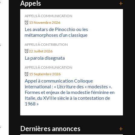
s
Appels
+
APPELS À COMMUNICATION
15 Novembre 2026
Les avatars de Pinocchio ou les
métamorphoses d’un classique
s
APPELS À CONTRIBUTION
22 Juillet 2026
La parola disegnata
APPELS À COMMUNICATION
15 Septembre 2026
Appel à communication Colloque
international : « L’écriture des « modestes ».
Formes et enjeux de la modestie féminine en
Italie, du XVIIIe siècle à la contestation de
1968 »
s
Dernières annonces
+