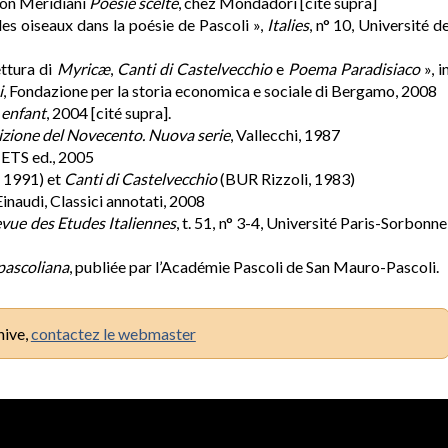
tion Meridiani
Poesie scelte
, chez Mondadori [cité supra]
des oiseaux dans la poésie de Pascoli »,
Italies
, n° 10, Université d
ettura di
Myricæ
,
Canti di Castelvecchio
e
Poema Paradisiaco
», i
i
, Fondazione per la storia economica e sociale di Bergamo, 2008
 enfant
, 2004 [cité supra].
izione del Novecento. Nuova serie
, Vallecchi, 1987
, ETS ed., 2005
, 1991) et
Canti di Castelvecchio
(BUR Rizzoli, 1983)
 Einaudi, Classici annotati, 2008
vue des Etudes Italiennes
, t. 51, n° 3-4, Université Paris-Sorbonne
 pascoliana
, publiée par l’Académie Pascoli de San Mauro-Pascoli.
hive,
contactez le webmaster