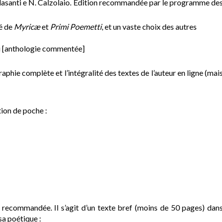
lasanti e N. Calzolaio. Edition recommandée par le programme de
té de
Myricæ
et
Primi Poemetti
, et un vaste choix des autres
ni [anthologie commentée]
phie complète et l’intégralité des textes de l’auteur en ligne (mai
ion de poche :
recommandée. Il s’agit d’un texte bref (moins de 50 pages) dan
sa poétique :