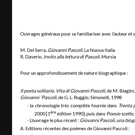
Ouvrages généraux pour se familiariser avec l’auteur et 
M. Del Serra,
Giovanni Pascoli
, La Nuova Italia
R. Daverio,
Invito alla lettura di Pascoli
, Mursia
Pour un approfondissement de nature biographique :
Il poeta solitario.
Vita di
Giovanni Pascoli,
de M. Biagini
Giovanni ¨Pascoli
, de G. L. Ruggio, Simonelli, 1998
· la chronologie très complète fournie dans
Trenta p
ère
2000 [1
édition 1990], puis dans
Poesie scelte
· L’ouvrage le plus récent :
Giovanni Pascoli, una biogr
A. Editions récentes des poèmes de Giovanni Pascoli :