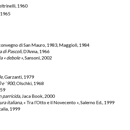
Feltrinelli, 1960
, 1965
l convegno di San Mauro, 1983, Maggioli, 1984
a di Pascoli
, D’Anna, 1966
ia « debole »
, Sansoni, 2002
le
, Garzanti, 1979
 e ’ 900
, Olschki, 1968
959
n parricida
, Jaca Book, 2000
ura italiana
, « Tra l’Otto e il Novecento », Salerno Ed., 1999
talia, 1999