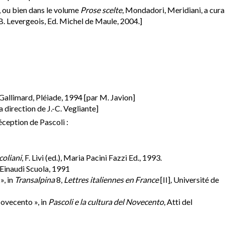
n, ou bien dans le volume
Prose scelte
, Mondadori, Meridiani, a cura
 B. Levergeois, Ed. Michel de Maule, 2004.]
 Gallimard, Pléiade, 1994 [par M. Javion]
la direction de J.-C. Vegliante]
réception de Pascoli :
coliani
, F. Livi (ed.), Maria Pacini Fazzi Ed., 1993.
 Einaudi Scuola, 1991
», in
Transalpina
8,
Lettres italiennes en France
[II]
,
Université de
 Novecento », in
Pascoli e la cultura del Novecento
, Atti del