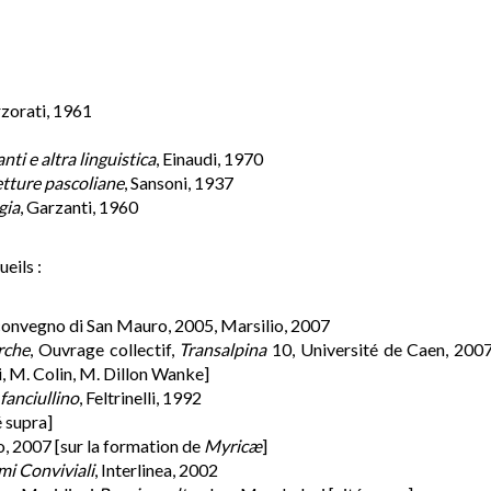
zorati, 1961
nti e altra linguistica
, Einaudi, 1970
tture pascoliane
, Sansoni, 1937
gia
, Garzanti, 1960
eils :
l convegno di San Mauro, 2005, Marsilio, 2007
rche
, Ouvrage collectif,
Transalpina
10, Université de Caen, 200
ini, M. Colin, M. Dillon Wanke]
 fanciullino
, Feltrinelli, 1992
é supra]
o, 2007 [sur la formation de
Myricæ
]
emi Conviviali
, Interlinea, 2002