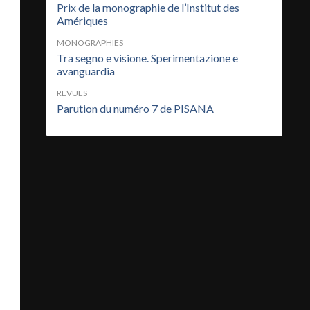
Prix de la monographie de l’Institut des
Amériques
MONOGRAPHIES
Tra segno e visione. Sperimentazione e
avanguardia
REVUES
Parution du numéro 7 de PISANA