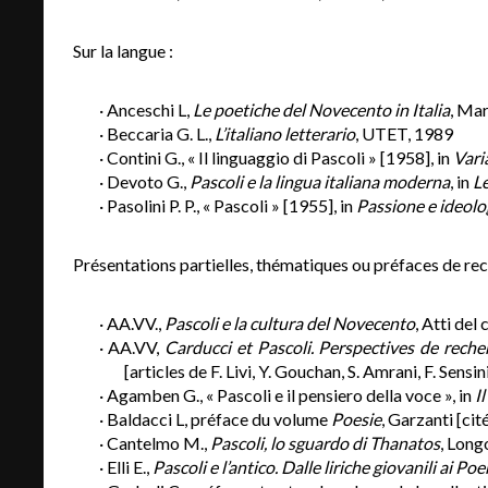
Sur la langue :
· Anceschi L,
Le poetiche del Novecento in Italia
, Mar
· Beccaria G. L.,
L’italiano letterario
, UTET, 1989
· Contini G., « Il linguaggio di Pascoli » [1958], in
Varia
· Devoto G.,
Pascoli e la lingua italiana moderna
, in
Le
· Pasolini P. P., « Pascoli » [1955], in
Passione e ideolo
Présentations partielles, thématiques ou préfaces de recu
· AA.VV.,
Pascoli e la cultura del Novecento
, Atti de
· AA.VV,
Carducci et Pascoli. Perspectives de reche
[articles de F. Livi, Y. Gouchan, S. Amrani, F. Sens
· Agamben G., « Pascoli e il pensiero della voce », in
Il
· Baldacci L, préface du volume
Poesie
, Garzanti [cit
· Cantelmo M.,
Pascoli, lo sguardo di Thanatos
, Long
· Elli E.,
Pascoli e l’antico. Dalle liriche giovanili ai Po