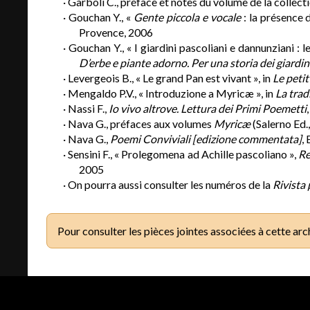
· Garboli C., préface et notes du volume de la collec
· Gouchan Y., «
Gente piccola e vocale
: la présence 
Provence, 2006
· Gouchan Y., « I giardini pascoliani e dannunziani : l
D’erbe e piante adorno. Per una storia dei giardin
· Levergeois B., « Le grand Pan est vivant », in
Le petit
· Mengaldo P.V., « Introduzione a Myricæ », in
La trad
· Nassi F.,
Io vivo altrove. Lettura dei Primi Poemetti
· Nava G., préfaces aux volumes
Myricæ
(Salerno Ed.
· Nava G.,
Poemi Conviviali [edizione commentata]
,
· Sensini F., « Prolegomena ad Achille pascoliano »,
Re
2005
· On pourra aussi consulter les numéros de la
Rivista
Pour consulter les pièces jointes associées à cette arc