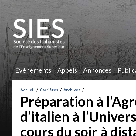
Événements
Appels
Annonces
Public
Accueil
/
Carrières
/
Archives
/
Préparation à l’Ag
d’italien à l’Unive
cours du soir à dis