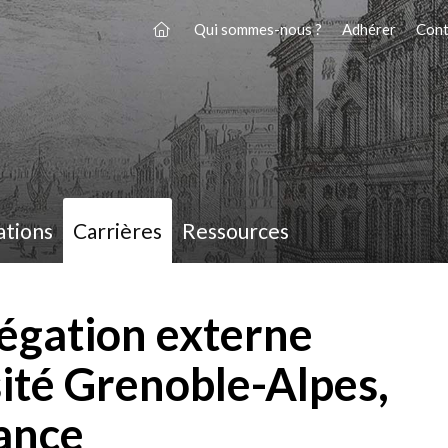
Qui sommes-nous ?
Adhérer
Cont
ations
Carrières
Ressources
régation externe
rsité Grenoble-Alpes,
tance