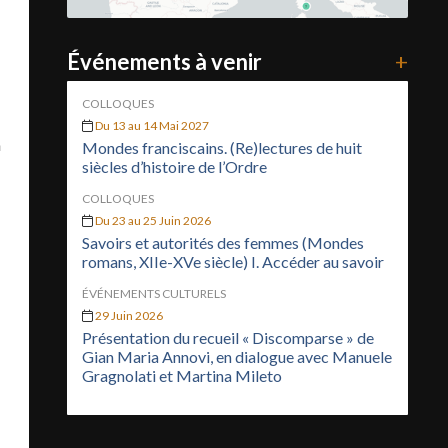
Événements à venir
+
COLLOQUES
Du 13 au 14 Mai 2027
n
Mondes franciscains. (Re)lectures de huit
siècles d’histoire de l’Ordre
COLLOQUES
Du 23 au 25 Juin 2026
Savoirs et autorités des femmes (Mondes
romans, XIIe-XVe siècle) I. Accéder au savoir
ÉVÉNEMENTS CULTURELS
29 Juin 2026
Présentation du recueil « Discomparse » de
Gian Maria Annovi, en dialogue avec Manuele
Gragnolati et Martina Mileto