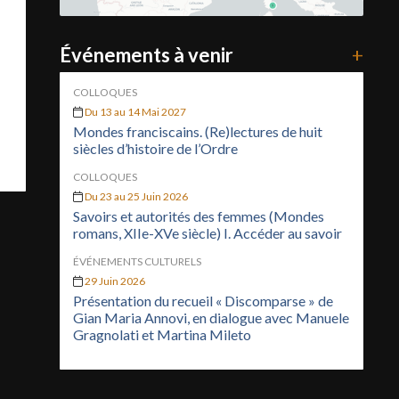
Événements à venir
+
COLLOQUES
Du 13 au 14 Mai 2027
Mondes franciscains. (Re)lectures de huit
siècles d’histoire de l’Ordre
COLLOQUES
Du 23 au 25 Juin 2026
Savoirs et autorités des femmes (Mondes
romans, XIIe-XVe siècle) I. Accéder au savoir
ÉVÉNEMENTS CULTURELS
29 Juin 2026
Présentation du recueil « Discomparse » de
Gian Maria Annovi, en dialogue avec Manuele
Gragnolati et Martina Mileto