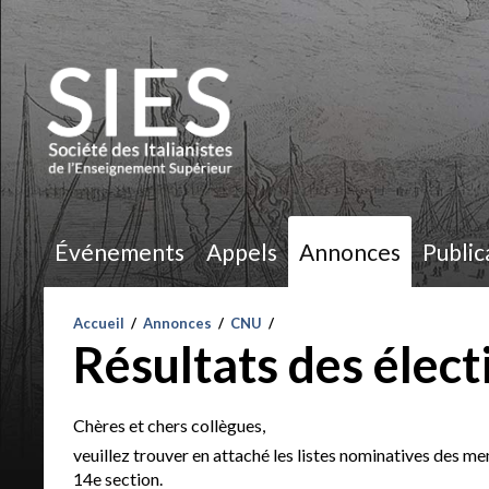
Événements
Appels
Annonces
Public
Accueil
/
Annonces
/
CNU
/
Résultats des élec
Chères et chers collègues,
veuillez trouver en attaché les listes nominatives des 
14e section.