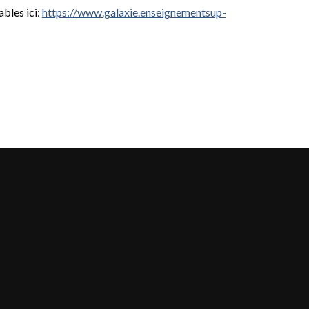
bles ici:
https://www.galaxie.enseignementsup-