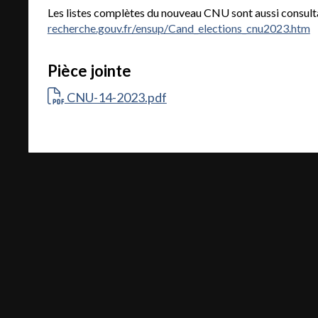
Les listes complètes du nouveau CNU sont aussi consulta
recherche.gouv.fr/ensup/Cand_elections_cnu2023.htm
Pièce jointe
CNU-14-2023.pdf