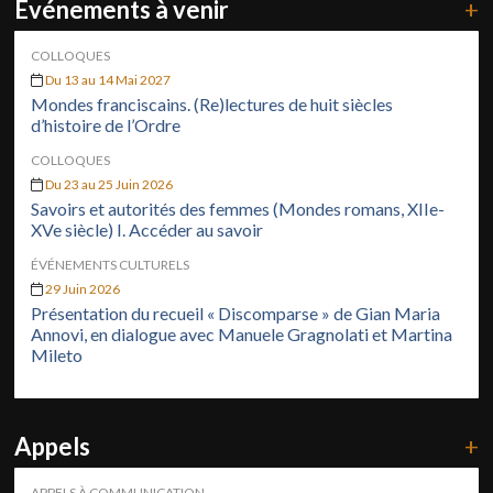
Événements à venir
+
COLLOQUES
Du 13 au 14 Mai 2027
Mondes franciscains. (Re)lectures de huit siècles
d’histoire de l’Ordre
COLLOQUES
Du 23 au 25 Juin 2026
Savoirs et autorités des femmes (Mondes romans, XIIe-
XVe siècle) I. Accéder au savoir
ÉVÉNEMENTS CULTURELS
29 Juin 2026
Présentation du recueil « Discomparse » de Gian Maria
Annovi, en dialogue avec Manuele Gragnolati et Martina
Mileto
Appels
+
APPELS À COMMUNICATION