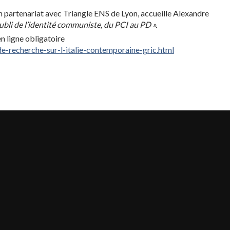
en partenariat avec Triangle ENS de Lyon, accueille Alexandre
bli de l’identité communiste, du PCI au PD ».
n ligne obligatoire
de-recherche-sur-l-italie-contemporaine-gric.html