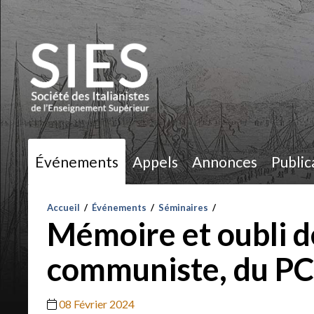
Événements
Appels
Annonces
Public
Accueil
/
Événements
/
Séminaires
/
Mémoire et oubli de
communiste, du PC
08 Février 2024