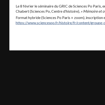
Le 8 février le séminaire du GRIC de Sciences Po Paris, 
Chabert (Sciences Po, Centre d’histoire),
« Mémoire et ou
Format hybride (Sciences Po Paris + zoom), inscription e
https://www.sciencespo.fr/histoire/fr/content/groupe-