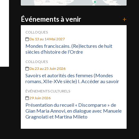
Événements à venir
+
COLLOQUES
Du 13 au 14 Mai 2027
Mondes franciscains. (Re)lectures de huit
siècles d’histoire de l’Ordre
COLLOQUES
Du 23 au 25 Juin 2026
Savoirs et autorités des femmes (Mondes
romans, XIIe-XVe siècle) I. Accéder au savoir
ÉVÉNEMENTS CULTURELS
29 Juin 2026
Présentation du recueil « Discomparse » de
Gian Maria Annovi, en dialogue avec Manuele
Gragnolati et Martina Mileto