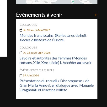
Événements à venir
+
COLLOQUES
Du 13 au 14 Mai 2027
Mondes franciscains. (Re)lectures de huit
siècles d’histoire de l’Ordre
COLLOQUES
Du 23 au 25 Juin 2026
Savoirs et autorités des femmes (Mondes
romans, XIIe-XVe siècle) I. Accéder au savoir
ÉVÉNEMENTS CULTURELS
29 Juin 2026
Présentation du recueil « Discomparse » de
Gian Maria Annovi, en dialogue avec Manuele
Gragnolati et Martina Mileto