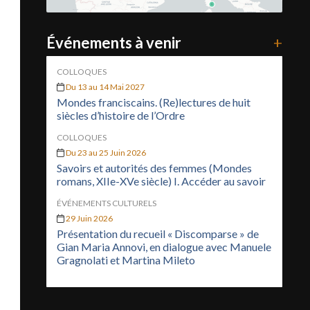
Événements à venir
+
COLLOQUES
Du 13 au 14 Mai 2027
Mondes franciscains. (Re)lectures de huit
siècles d’histoire de l’Ordre
COLLOQUES
Du 23 au 25 Juin 2026
Savoirs et autorités des femmes (Mondes
romans, XIIe-XVe siècle) I. Accéder au savoir
ÉVÉNEMENTS CULTURELS
29 Juin 2026
Présentation du recueil « Discomparse » de
Gian Maria Annovi, en dialogue avec Manuele
Gragnolati et Martina Mileto