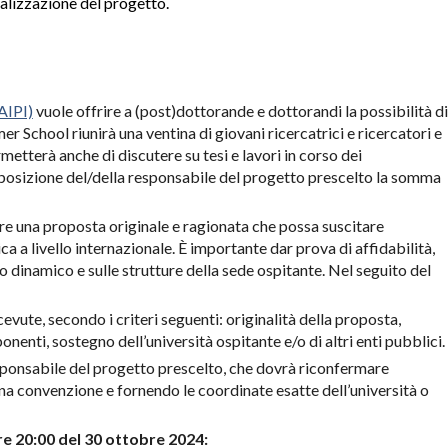
ealizzazione del progetto.
AIPI)
vuole offrire a (post)dottorande e dottorandi la possibilità di
r School riunirà una ventina di giovani ricercatrici e ricercatori e
metterà anche di discutere su tesi e lavori in corso dei
 disposizione del/della responsabile del progetto prescelto la somma
re una proposta originale e ragionata che possa suscitare
tica a livello internazionale. È importante dar prova di affidabilità,
dinamico e sulle strutture della sede ospitante. Nel seguito del
cevute, secondo i criteri seguenti: originalità della proposta,
nenti, sostegno dell’università ospitante e/o di altri enti pubblici.
esponsabile del progetto prescelto, che dovrà riconfermare
na convenzione e fornendo le coordinate esatte dell’università o
re 20:00 del
30 ottobre 2024: