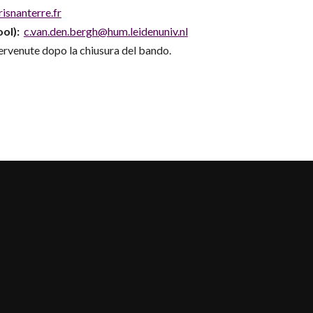
risnanterre.fr
ol):
c.van.den.bergh@hum.leidenuniv.nl
ervenute dopo la chiusura del bando.