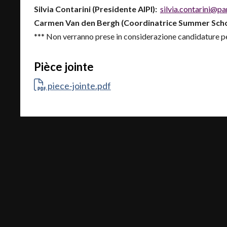
Silvia Contarini (Presidente AIPI):
silvia.contarini@pa
Carmen Van den Bergh (Coordinatrice Summer Scho
*** Non verranno prese in considerazione candidature p
Pièce jointe
piece-jointe.pdf