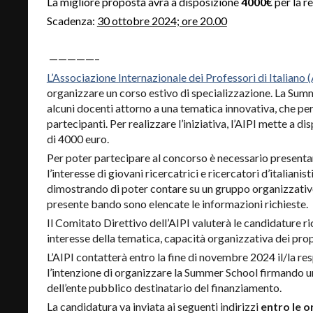
La migliore proposta avrà a disposizione
4000€
per la r
Scadenza:
30 ottobre 2024; ore 20.00
—————–
L’Associazione Internazionale dei Professori di Italiano (
organizzare un corso estivo di specializzazione. La Summe
alcuni docenti attorno a una tematica innovativa, che per
partecipanti. Per realizzare l’iniziativa, l’AIPI mette a
di 4000 euro.
Per poter partecipare al concorso è necessario presenta
l’interesse di giovani ricercatrici e ricercatori d’italianis
dimostrando di poter contare su un gruppo organizzativo 
presente bando sono elencate le informazioni richieste.
Il Comitato Direttivo dell’AIPI valuterà le candidature ri
interesse della tematica, capacità organizzativa dei propo
L’AIPI contatterà entro la fine di novembre 2024 il/la r
l’intenzione di organizzare la Summer School firmando u
dell’ente pubblico destinatario del finanziamento.
La candidatura va inviata ai seguenti indirizzi
entro le o