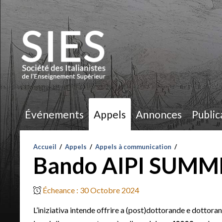
Événements
Appels
Annonces
Public
Accueil
/
Appels
/
Appels à communication
/
Bando AIPI SUMM
Écheance : 30 Octobre 2024
L’iniziativa intende offrire a (post)dottorande e dottorand