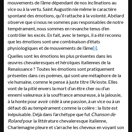
mouvements de l’âme dépendant de nos inclinations au
vice ou à la vertu. Saint Augustin nie même le caractère
spontané des émotions, qu’il rattache à la volonté. Abélard
observe que si nous ne sommes pas responsables de notre
tempérament, nous sommes en revanche tenus d’en
contrôler les excès. En fait, avec le temps, il a été reconnu
que les émotions sont une combinaison d’états
physiologiques et de mouvements de l’âme
[i]
.
Quelles sont les émotions les plus présentes dans les
œuvres chevaleresques et héroïques italiennes de la
Renaissance ? Toutes les émotions sont pratiquement
présentes dans ces poèmes, qui sont une métaphore de la
vie humaine, comme le pense à juste titre l’Arioste. Elles
vont de la pitié envers
la mort d’un être cher ou d’un
ennemi valeureux à la souffrance amoureuse, à la jalousie,
à la honte pour avoir cédé à une passion, à un vice ou à un
défaut dû au tempérament comme la colère : la liste est
inépuisable. Déjà dans l’archétype que fut
Chanson de
Roland
pour la littérature chevaleresque italienne,
Charlemagne pleure et s’arrache les cheveux en voyant son