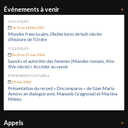
Événements à venir
+
COLLOQUES
Du 13 au 14 Mai 2027
Mondes franciscains. (Re)lectures de huit siècles
d’histoire de l’Ordre
COLLOQUES
Du 23 au 25 Juin 2026
Savoirs et autorités des femmes (Mondes romans, XIIe-
XVe siècle) I. Accéder au savoir
ÉVÉNEMENTS CULTURELS
29 Juin 2026
Présentation du recueil « Discomparse » de Gian Maria
Annovi, en dialogue avec Manuele Gragnolati et Martina
Mileto
Appels
+