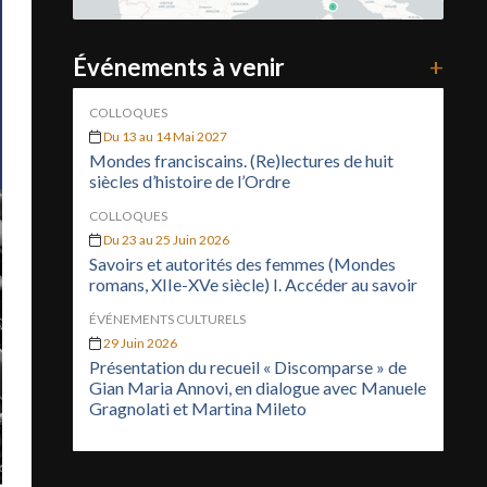
Événements à venir
+
COLLOQUES
Du 13 au 14 Mai 2027
Mondes franciscains. (Re)lectures de huit
siècles d’histoire de l’Ordre
COLLOQUES
Du 23 au 25 Juin 2026
Savoirs et autorités des femmes (Mondes
romans, XIIe-XVe siècle) I. Accéder au savoir
ÉVÉNEMENTS CULTURELS
29 Juin 2026
Présentation du recueil « Discomparse » de
Gian Maria Annovi, en dialogue avec Manuele
Gragnolati et Martina Mileto