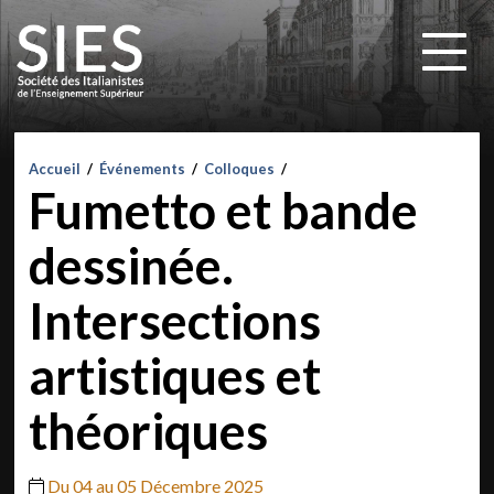
Accueil
/
Événements
/
Colloques
/
Fumetto et bande
dessinée.
Intersections
artistiques et
théoriques
Du 04 au 05 Décembre 2025