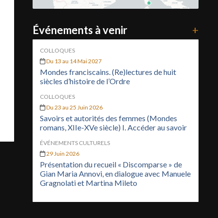
Événements à venir
+
COLLOQUES
Du 13 au 14 Mai 2027
Mondes franciscains. (Re)lectures de huit
siècles d’histoire de l’Ordre
COLLOQUES
Du 23 au 25 Juin 2026
Savoirs et autorités des femmes (Mondes
romans, XIIe-XVe siècle) I. Accéder au savoir
ÉVÉNEMENTS CULTURELS
29 Juin 2026
Présentation du recueil « Discomparse » de
Gian Maria Annovi, en dialogue avec Manuele
Gragnolati et Martina Mileto