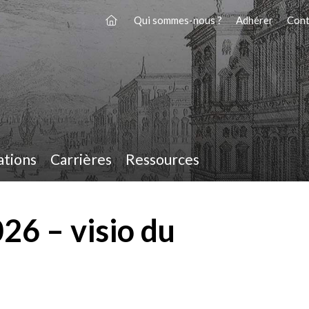
Qui sommes-nous ?
Adhérer
Cont
ations
Carrières
Ressources
6 – visio du