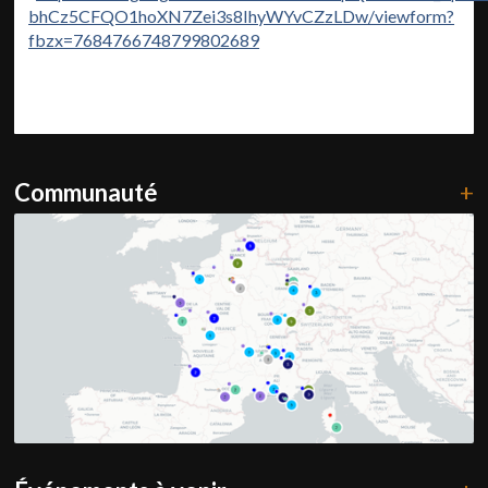
bhCz5CFQO1hoXN7Zei3s8IhyWYvCZzLDw/viewform?
fbzx=7684766748799802689
Communauté
+