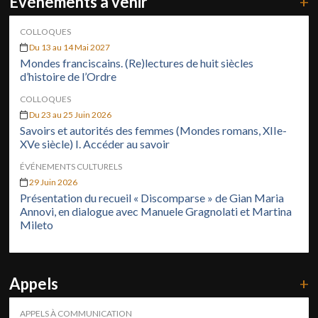
Événements à venir
+
COLLOQUES
Du 13 au 14 Mai 2027
Mondes franciscains. (Re)lectures de huit siècles
d’histoire de l’Ordre
COLLOQUES
Du 23 au 25 Juin 2026
Savoirs et autorités des femmes (Mondes romans, XIIe-
XVe siècle) I. Accéder au savoir
ÉVÉNEMENTS CULTURELS
29 Juin 2026
Présentation du recueil « Discomparse » de Gian Maria
Annovi, en dialogue avec Manuele Gragnolati et Martina
Mileto
Appels
+
APPELS À COMMUNICATION