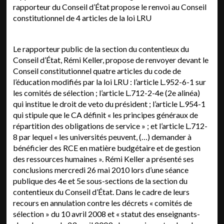
rapporteur du Conseil d’État propose le renvoi au Conseil
constitutionnel de 4 articles de la loi LRU
Le rapporteur public de la section du contentieux du Conseil d’État, Rémi Keller, propose de renvoyer devant le Conseil constitutionnel quatre articles du code de l’éducation modifiés par la loi LRU : l’article L.952-6-1 sur les comités de sélection ; l’article L.712-2-4e (2e alinéa) qui institue le droit de veto du président ; l’article L.954-1 qui stipule que le CA définit « les principes généraux de répartition des obligations de service » ; et l’article L.712-8 par lequel « les universités peuvent, (…) demander à bénéficier des RCE en matière budgétaire et de gestion des ressources humaines ». Rémi Keller a présenté ses conclusions mercredi 26 mai 2010 lors d’une séance publique des 4e et 5e sous-sections de la section du contentieux du Conseil d’État. Dans le cadre de leurs recours en annulation contre les décrets « comités de sélection » du 10 avril 2008 et « statut des enseignants-chercheurs » du 23 avril 2009, des enseignants-chercheurs de droit (1) ont invoqué la question prioritaire de constitutionnalité pour soulever l’inconstitutionnalité de certaines dispositions de la loi LRU. Le Conseil d’État va rendre publique sa décision de saisir ou non le Conseil constitutionnel dans les deux ou trois semaines qui viennent. Ensuite le Conseil constitutionnel, s’il est saisi, a trois mois pour faire connaître sa décision. Cette procédure conduit à ce que l’examen par le Conseil d’État des recours contre les deux décrets soit interrompu en attendant la fin de la procédure de contrôle de constitutionnalité. « SÉRIEUSES QUESTIONS RELATIVES AUX PRINCIPES DU DROIT DES CONCOURS » S’agissant des comités de sélection, Rémi Keller rappelle que l’examen des requêtes en annulation du décret déposées par les juristes et le Snesup avait été renvoyé en assemblée du contentieux en avril et que celle-ci a finalement remis son examen car, entre temps, la question prioritaire de constitutionnalité avait été invoquée. Toutefois, il avait proposé aux sous-sections, le 3 février 2010, l’annulation du décret « comités de sélection » estimant que le dispositif pose « de sérieuses questions relatives aux principes généraux du droit des concours – principes qui découlent pour la plupart du principe d’égalité – car le CA [en tant que jury de recrutement, ne reçoit pas les candidats], n’a pas accès à leur dossier et peut ne comporter aucun spécialiste de la discipline du poste à pourvoir ». Sur la question prioritaire de constitutionnalité, les requérants contestent le dispositif de nomination des membres des comités de sélection par le CA, sur proposition du président et après avis du CS, au nom du principe constitutionnel d’indépendance des professeurs, institué par la décision du Conseil constitutionnel du 20 janvier 1984. Ce principe ouvre notamment aux professeurs « le droit à la libre expression » et celui de disposer d’une « représentation propre et authentique » dans les conseils. Les juristes invoquent, sur ce point, trois motifs d’inconstitutionnalité, rapporte Rémi Keller : le fait que le président de l’établissement peut ne pas être un professeur et le fait que ni le CA ni le CS ne siègent en formation restreinte aux professeurs. RIEN N’IMPOSE QUE LE PRÉSIDENT D’UNIVERSITÉ SOIT UN PROFESSEUR Le rapporteur public estime que la question du CA n’est pas « sérieuse » car : premièrement, le 2e alinéa du l’article L.952-6-1 précise que le comité de sélection est composé de personnes « d’un rang au moins égal à celui postulé par l’intéressé » ; deuxièmement, le 5e alinéa du nouvel article 9 du décret du 6 juin 1984 précise que le vote du CA, lorsqu’il désigne les membres du comité de sélection, « est émis par les seuls professeurs et personnels assimilés pour les membres du comité relevant de ce grade ». Ainsi, « il en résulte clairement que le conseil d’administration, lorsqu’il s’agit de recruter un professeur, doit siéger en formation restreinte aux seuls professeurs et assimilés », conclut Rémi Keller. En revanche, « la question se pose plus sérieusement en ce qui concerne le CS et le président d’université », estime-t-il. En effet, « la règle de la représentation propre et authentique exige que le CS soit lui aussi composé uniquement de professeurs lorsqu’il s’agit de recruter » un professeur, ce que ni la loi ni le décret ne précisent. Quant au président, aucune disposition n’impose qu’il soit professeur des universités alors qu’il « joue un rôle essentiel dans le processus de recrutement » en proposant les membres du comité de sélection. UNE « AMBIGUÏTÉ » SUR LE CARACTÈRE CONSULTATIF DES COMITÉS DE SÉLECTION Par ailleurs, les requérants contestent le choix des membres du comité de sélection « en raison de leurs compétences, en majorité parmi les spécialistes de la discipline », selon les termes de l’article L.952-6-1. Selon eux, rapporte Rémi Keller, la notion de discipline « devrait strictement être définie par référence aux différentes sections du CNU ». Mais Rémi Keller invoque « une nécessaire souplesse notamment pour les postes qui se situent à la frontière de plusieurs disciplines ». Pour lui, « il n’est pas certain que le principe d’indépendance puisse être utilement invoqué » ici. Il ne juge donc pas cette question suffisamment « sérieuse » pour être renvoyée au Conseil constitutionnel. Bien que les motifs invoqués par les requérants portent sur les deux premiers aliénas de l’article L.952-6-1, Rémi Keller propose un renvoi de l’ensemble de l’article car « ses dispositions [lui] semblent indivisibles au regard de la question posée ». Par ailleurs, Rémi Keller souligne une « ambiguïté » qui existe sur le caractère « consultatif » des comités de sélection : durant les travaux parlementaires, il ont été présentés comme se substituant aux commissions de spécialistes et donc comme jury de recrutement, mais le 3e alinéa de l’article prévoit que le comité de sélection n’émet qu’un avis, conférant ainsi au CA le rôle de jury. « C’est donc de l’interprétation de ce 3e alinéa que dépend le caractère purement consultatif ou non du comité de sélection », relève le rapporteur public. Or, « les conséquences du principe d’indépendance sont moins fortes à l’égard des instances purement consultatives de l’université ». Il propose donc au Conseil constitutionnel de se prononcer sur ce point. DROIT DE VETO : AU CONSEIL CONSTITUTIONNEL DE « TRANCHER LA QUESTION » S’agissant de l’article L.712-2-4e (2e alinéa) sur le droit de veto du président, les requérants estiment qu’il est aussi contraire au principe d’indépendance des enseignants-chercheurs et non plus seulement des professeurs. En effet, ils font référence, relève Rémi Keller, à une décision du 11 janvier 1995 du Conseil constitutionnel relative au statut de la magistrature, dans laquelle est affirmé que « l’indépendance [des professeurs et de maîtres de conférences des universités] est garantie par un principe à valeur constitutionnelle ». La question est-elle sérieuse ? « Il est vrai que la disposition contestée permet au président de prendre une décision qui comporte une ‘incidence sur la carrière des enseignants’ (…). Mais l’intervention du président se situe au terme d’un processus auquel les enseignants-chercheurs ont largement participé. Et surtout, on pourrait soutenir que le président peut légitimement intervenir à ce stade, non pas comme enseignant chargé d’évaluer les mérites scientifique de ses pairs, mais en tant qu’instance dirigeante de l’établissement chargée d’émettre une appréciation de nature administrative sur le recrutement au regard des besoins de l’établissement (…). » Ainsi, il estime « préférable de laisser au Conseil constitutionnel le soin de trancher cette question ». OBLIGATIONS DE SERVICE : RUPTURE D’ÉGALITÉ ENTRE FONCTIONNAIRES Pour ce qui relève du statut des enseignants-chercheurs, Rémi Keller rappelle les quatre questions soulevées par les requérants. Premièrement, ils contestent le fait que la loi LRU autorise à fixer le statut par décret alors qu’il devrait l’être par la loi. Rémi Keller juge que la question « n’est pas sérieuse » : « Le principe d’indépendance des enseignants-chercheurs n’implique aucunement que leur statut particulier soit fixé par le législateur. » Deuxièmement, ils contestent, au nom des principes d’indépendance et d’égalité, le fait que le CA puisse fixer « les principes généraux de répartition des obligations de service » (article L.954-1) et que cette disposition ne soit applicable qu’aux universités bénéficiant des RCE (article L.712-8) ». Pour Rémi Keller, « s’agissant du principe d’indépendance, l’argumentation quelque peu confuse des requérants ne permet pas de discerner en quoi il serait méconnu par les dispositions en cause ». En revanche, « la question est plus sérieuse au regard du principe d’égalité ». En effet, la fixation des obligations de service des enseignants relève du domaine statutaire (décision du Conseil d’État du 12 juin 1987). Or, « le principe d’égalité des agents d’un même corps suppose qu’ils soient soumis aux mêmes règles statutaires. Tel n’est plus le cas dès lors que ces règles peuvent varier d’une université à l’autre, d’abord parce qu’elles sont fixées par le CA, ensuite parce que seuls disposent de ce pouvoir les CA des universités bénéficiant des RCE. Et ni la différence de situation entre universités, ni aucune considération d’intérêt général ne nous paraissent justifier cette différence de traitement. » C’est pourquoi il juge que cette question doit être soumise au Conseil constitutionnel. LA QUESTION DE L’ATTRIBUTION DES PRIMES JUGÉE PAS « PAS SÉRIEUSE » Troisièmement, les requérants mettent en cause, au nom du principe d’indépendance, l’article L.954-2 qui permet au président d’attribuer des primes et souhaitent que cette attribution soit décidée par une instance nationale ou au moins sur la base d’un avis conforme émis par une instance nationale. « La question ne nous paraît pas sérieuse : l’indépendance des enseignants-chercheurs n’implique certainement pas