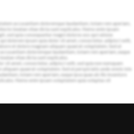
oluptatem accusantium doloremque laudantium, totam rem aperiam,
chitecto beatae vitae dicta sunt explicabo. Nemo enim ipsam
git, sed quia consequuntur magni dolores eos qui ratione
i dolorem ipsum quia dolor sit amet, consectetur, adipisci velit,
abore et dolore magnam aliquam quaerat voluptatem. Sed ut
tem accusantium doloremque laudantium, totam rem aperiam, eaque
 beatae vitae dicta sunt explicabo.
 sit amet, consectetur, adipisci velit, sed quia non numquam
 aliquam quaerat voluptatem. Sed ut perspiciatis unde omnis iste
dantium, totam rem aperiam, eaque ipsa quae ab illo inventore
explicabo. Nemo enim ipsam voluptatem quia voluptas sit