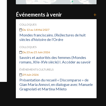
Événements à venir
+
COLLOQUES
Du 13 au 14 Mai 2027
Mondes franciscains. (Re)lectures de huit
siècles d’histoire de l’Ordre
COLLOQUES
Du 23 au 25 Juin 2026
Savoirs et autorités des femmes (Mondes
romans, XIIe-XVe siècle) I. Accéder au savoir
ÉVÉNEMENTS CULTURELS
29 Juin 2026
Présentation du recueil « Discomparse » de
Gian Maria Annovi, en dialogue avec Manuele
Gragnolati et Martina Mileto