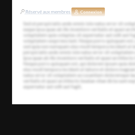
Réservé aux membres
Connexion
Sed ut perspiciatis unde omnis iste natus error sit v
eaque ipsa quae ab illo inventore veritatis et quasi ar
voluptatem quia voluptas sit aspernatur aut odit aut fu
voluptatem sequi nesciunt. Neque porro quisquam est, qu
sed quia non numquam eius modi tempora incidunt ut l
perspiciatis unde omnis iste natus error sit volupta
ipsa quae ab illo inventore veritatis et quasi architecto
Neque porro quisquam est, qui dolorem ipsum quia dolor
eius modi tempora incidunt ut labore et dolore magnam
natus error sit voluptatem accusantium doloremque lau
veritatis et quasi architecto beatae vitae dicta sunt 
aspernatur aut odit aut fugit,