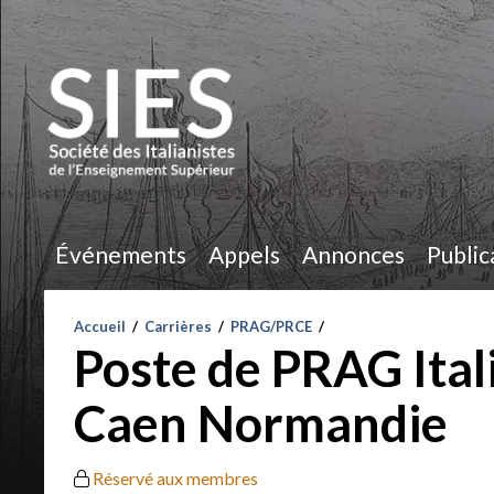
Événements
Appels
Annonces
Public
Accueil
/
Carrières
/
PRAG/PRCE
/
Poste de PRAG Ital
Caen Normandie
Réservé aux membres