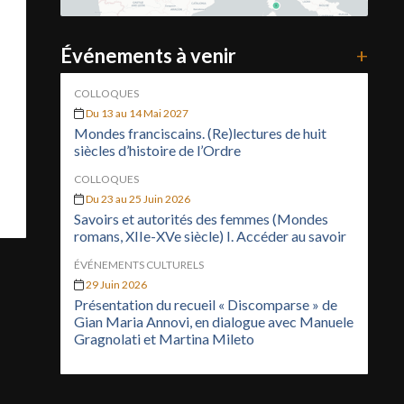
Événements à venir
+
COLLOQUES
Du 13 au 14 Mai 2027
Mondes franciscains. (Re)lectures de huit
siècles d’histoire de l’Ordre
COLLOQUES
Du 23 au 25 Juin 2026
Savoirs et autorités des femmes (Mondes
romans, XIIe-XVe siècle) I. Accéder au savoir
ÉVÉNEMENTS CULTURELS
29 Juin 2026
Présentation du recueil « Discomparse » de
Gian Maria Annovi, en dialogue avec Manuele
Gragnolati et Martina Mileto