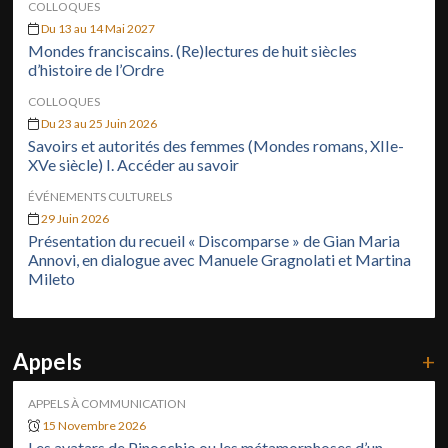
COLLOQUES
Du 13 au 14 Mai 2027
Mondes franciscains. (Re)lectures de huit siècles
d’histoire de l’Ordre
COLLOQUES
Du 23 au 25 Juin 2026
Savoirs et autorités des femmes (Mondes romans, XIIe-
XVe siècle) I. Accéder au savoir
ÉVÉNEMENTS CULTURELS
29 Juin 2026
Présentation du recueil « Discomparse » de Gian Maria
Annovi, en dialogue avec Manuele Gragnolati et Martina
Mileto
Appels
+
APPELS À COMMUNICATION
15 Novembre 2026
Les avatars de Pinocchio ou les métamorphoses d’un