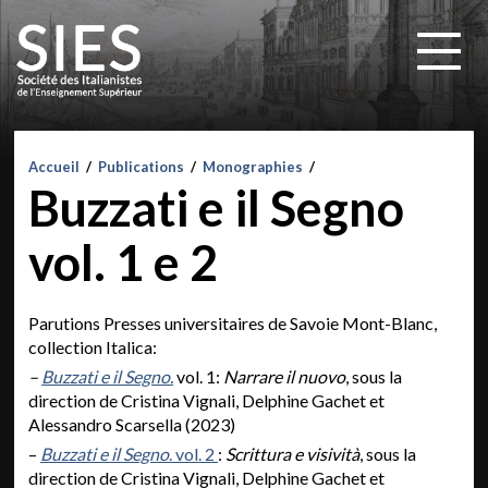
Accueil
/
Publications
/
Monographies
/
Buzzati e il Segno
vol. 1 e 2
Parutions Presses universitaires de Savoie Mont-Blanc,
collection Italica:
–
Buzzati e il Segno.
vol. 1:
Narrare il nuovo
, sous la
direction de Cristina Vignali, Delphine Gachet et
Alessandro Scarsella (2023)
–
Buzzati e il Segno
. vol. 2
:
Scrittura e visività
, sous la
direction de Cristina Vignali, Delphine Gachet et