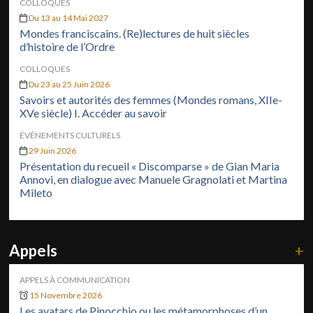
COLLOQUES
Du 13 au 14 Mai 2027
Mondes franciscains. (Re)lectures de huit siècles
d’histoire de l’Ordre
COLLOQUES
Du 23 au 25 Juin 2026
Savoirs et autorités des femmes (Mondes romans, XIIe-
XVe siècle) I. Accéder au savoir
ÉVÉNEMENTS CULTURELS
29 Juin 2026
Présentation du recueil « Discomparse » de Gian Maria
Annovi, en dialogue avec Manuele Gragnolati et Martina
Mileto
Appels
+
APPELS À COMMUNICATION
15 Novembre 2026
Les avatars de Pinocchio ou les métamorphoses d’un