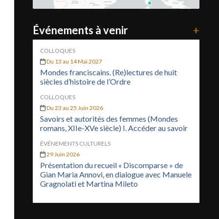
Événements à venir
+
COLLOQUES
Du 13 au 14 Mai 2027
Mondes franciscains. (Re)lectures de huit
siècles d’histoire de l’Ordre
COLLOQUES
Du 23 au 25 Juin 2026
Savoirs et autorités des femmes (Mondes
romans, XIIe-XVe siècle) I. Accéder au savoir
ÉVÉNEMENTS CULTURELS
29 Juin 2026
Présentation du recueil « Discomparse » de
Gian Maria Annovi, en dialogue avec Manuele
Gragnolati et Martina Mileto