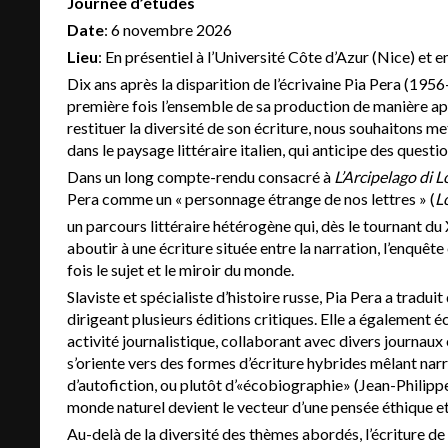
Journée d’études
Date
: 6 novembre 2026
Lieu
: En présentiel à l’Université Côte d’Azur (Nice) et e
Dix ans après la disparition de l’écrivaine Pia Pera (195
première fois l’ensemble de sa production de manière app
restituer la diversité de son écriture, nous souhaitons 
dans le paysage littéraire italien, qui anticipe des questi
Dans un long compte-rendu consacré à
L’Arcipelago di 
Pera comme un « personnage étrange de nos lettres » (
L
un parcours littéraire hétérogène qui, dès le tournant du
aboutir à une écriture située entre la narration, l’enquête e
fois le sujet et le miroir du monde.
Slaviste et spécialiste d’histoire russe, Pia Pera a traduit
dirigeant plusieurs éditions critiques. Elle a également é
activité journalistique, collaborant avec divers journaux
s’oriente vers des formes d’écriture hybrides mêlant narra
d’autofiction, ou plutôt d’«écobiographie» (Jean-Philipp
monde naturel devient le vecteur d’une pensée éthique et 
Au-delà de la diversité des thèmes abordés, l’écriture de