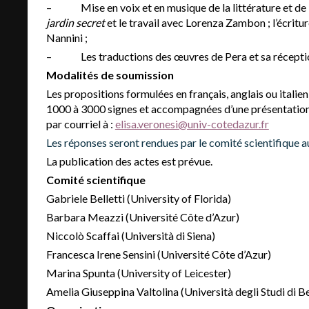
– Mise en voix et en musique de la littérature et de la 
jardin secret
et le travail avec Lorenza Zambon ; l’écritu
Nannini ;
– Les traductions des œuvres de Pera et sa réception
Modalités de soumission
Les propositions formulées en français, anglais ou italie
1000 à 3000 signes et accompagnées d’une présentation b
par courriel à :
elisa.veronesi@univ-cotedazur.fr
Les réponses seront rendues par le comité scientifique au 
La publication des actes est prévue.
Comité scientifique
Gabriele Belletti (University of Florida)
Barbara Meazzi (Université Côte d’Azur)
Niccolò Scaffai (Università di Siena)
Francesca Irene Sensini (Université Côte d’Azur)
Marina Spunta (University of Leicester)
Amelia Giuseppina Valtolina (Università degli Studi di 