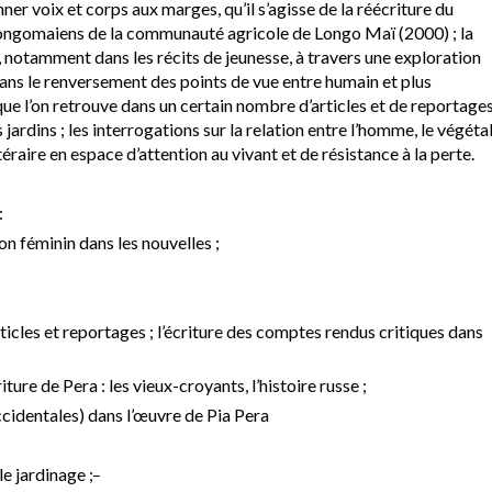
ner voix et corps aux marges, qu’il s’agisse de la réécriture du
ongomaiens de la communauté agricole de Longo Maï (2000) ; la
, notamment dans les récits de jeunesse, à travers une exploration
dans le renversement des points de vue entre humain et plus
e que l’on retrouve dans un certain nombre d’articles et de reportage
 jardins ; les interrogations sur la relation entre l’homme, le végéta
téraire en espace d’attention au vivant et de résistance à la perte.
:
n féminin dans les nouvelles ;
ticles et reportages ; l’écriture des comptes rendus critiques dans
re de Pera : les vieux-croyants, l’histoire russe ;
cidentales) dans l’œuvre de Pia Pera
e jardinage ;