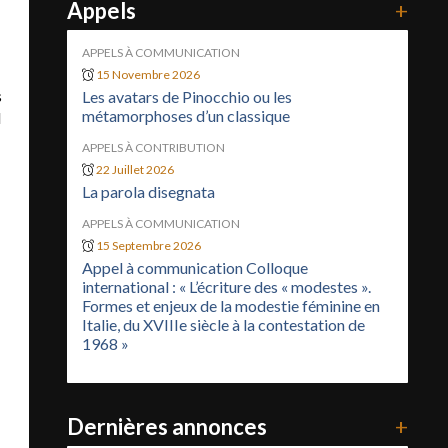
Appels
+
APPELS À COMMUNICATION
15 Novembre 2026
s
Les avatars de Pinocchio ou les
métamorphoses d’un classique
l
APPELS À CONTRIBUTION
22 Juillet 2026
La parola disegnata
APPELS À COMMUNICATION
15 Septembre 2026
Appel à communication Colloque
international : « L’écriture des « modestes ».
Formes et enjeux de la modestie féminine en
Italie, du XVIIIe siècle à la contestation de
1968 »
Dernières annonces
+