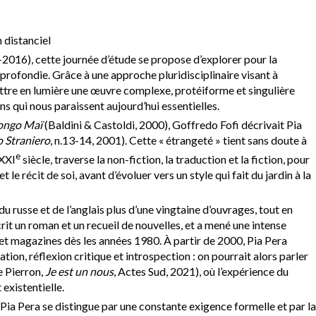
n distanciel
6-2016), cette journée d’étude se propose d’explorer pour la
rofondie. Grâce à une approche pluridisciplinaire visant à
mettre en lumière une œuvre complexe, protéiforme et singulière
ons qui nous paraissent aujourd’hui essentielles.
Longo Maï
(Baldini & Castoldi, 2000), Goffredo Fofi décrivait Pia
o Straniero
, n.13-14, 2001). Cette « étrangeté » tient sans doute à
e
 XXI
siècle, traverse la non-fiction, la traduction et la fiction, pour
t le récit de soi, avant d’évoluer vers un style qui fait du jardin à la
 du russe et de l’anglais plus d’une vingtaine d’ouvrages, tout en
crit un roman et un recueil de nouvelles, et a mené une intense
 et magazines dès les années 1980. À partir de 2000, Pia Pera
tion, réflexion critique et introspection : on pourrait alors parler
e Pierron,
Je est un nous
, Actes Sud, 2021), où l’expérience du
existentielle.
 Pia Pera se distingue par une constante exigence formelle et par la