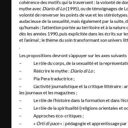
cohérence des motifs qui la traversent : la volonté de don
mythe avec
Diario di Lo
(1995), ou de témoignages de L
volonté de renverser les points de vue et les stéréotypes
audacieuse de la sexualité, mais également par la suite, 
qu’humain ; l’attention portée au territoire et à la natur
dès les années 1990, puis explicitée dans les écrits sur les
et l’animal ; le thème du soin transformant son univers lit
Les propositions devront s’appuyer sur les axes suivants 
– Le rôle du corps, de la sexualité et la représentatio
– Réécrire le mythe :
Diario di Lo
;
– Pia Pera traductrice ;
– L’activité journalistique et la critique littéraire : ar
les journaux et les magazines ;
– Le rôle de l’histoire dans la formation et dans l’écritu
– Le rôle de la spiritualité (religions orientales et oc
– Approches éco-critiques ;
– «
Orti di pace
» : pédagogie et apprentissage par l