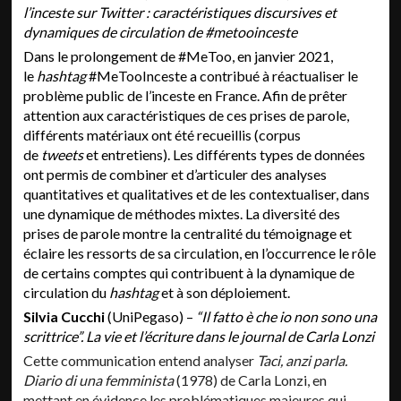
l’inceste sur Twitter : caractéristiques discursives et
dynamiques de circulation de #metooinceste
Dans le prolongement de #MeToo, en janvier 2021,
le
hashtag
#MeTooInceste a contribué à réactualiser le
problème public de l’inceste en France. Afin de prêter
attention aux caractéristiques de ces prises de parole,
différents matériaux ont été recueillis (corpus
de
tweets
et entretiens). Les différents types de données
ont permis de combiner et d’articuler des analyses
quantitatives et qualitatives et de les contextualiser, dans
une dynamique de méthodes mixtes. La diversité des
prises de parole montre la centralité du témoignage et
éclaire les ressorts de sa circulation, en l’occurrence le rôle
de certains comptes qui contribuent à la dynamique de
circulation du
hashtag
et à son déploiement.
Silvia Cucchi
(UniPegaso) –
“Il fatto è che io non sono una
scrittrice”. La vie et l’écriture dans le journal de Carla Lonzi
Cette communication entend analyser
Taci, anzi parla.
Diario di una femminista
(1978) de Carla Lonzi, en
mettant en évidence les problématiques majeures qui